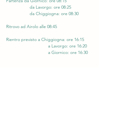
Partenza da Giornico: ore 08:15
                   da Lavorgo: ore 08:25
                   da Chiggiogna: ore 08:30
Ritrovo ad Airolo alle 08:45 
Rientro previsto a Chiggiogna: ore 16:15
                                  a Lavorgo: ore 16:20
                                  a Giornico: ore 16:30
Condividi questo evento