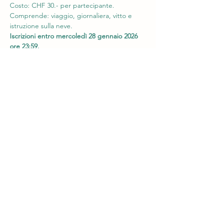
Costo: CHF 30.- per partecipante. 
Comprende: viaggio, giornaliera, vitto e 
istruzione sulla neve. 
Iscrizioni entro mercoledì 28 gennaio 2026 
ore 23:59.
Condividi questo evento
Sci Club Lavorgo
lavorgo@sciclublavorgo.ch